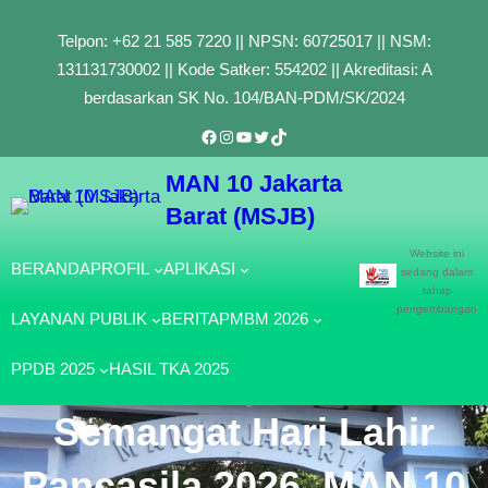
Lewati
Telpon: +62 21 585 7220 || NPSN: 60725017 || NSM:
ke
131131730002 || Kode Satker: 554202 || Akreditasi: A
konten
berdasarkan SK No. 104/BAN-PDM/SK/2024
Facebook
Instagram
YouTube
Twitter
TikTok
MAN 10 Jakarta
Barat (MSJB)
Website ini
BERANDA
PROFIL
APLIKASI
sedang dalam
tahap
pengembangan
LAYANAN PUBLIK
BERITA
PMBM 2026
PPDB 2025
HASIL TKA 2025
Semangat Hari Lahir
Pancasila 2026, MAN 10