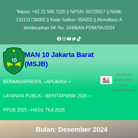
Lewati
Telpon: +62 21 585 7220 || NPSN: 60725017 || NSM:
ke
131131730002 || Kode Satker: 554202 || Akreditasi: A
konten
berdasarkan SK No. 104/BAN-PDM/SK/2024
Facebook
Instagram
YouTube
Twitter
TikTok
MAN 10 Jakarta Barat
(MSJB)
Website ini
sedang dalam
BERANDA
PROFIL
APLIKASI
tahap
pengembangan
LAYANAN PUBLIK
BERITA
PMBM 2026
PPDB 2025
HASIL TKA 2025
Bulan:
Desember 2024