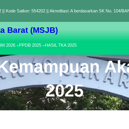
 || Kode Satker: 554202 || Akreditasi: A berdasarkan SK No. 104/
a Barat (MSJB)
M 2026
PPDB 2025
HASIL TKA 2025
s Kemampuan Ak
2025