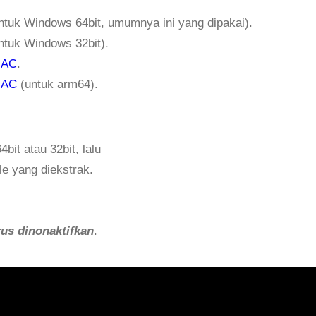
ntuk Windows 64bit, umumnya ini yang dipakai).
ntuk Windows 32bit).
MAC
.
MAC
(untuk arm64).
it atau 32bit, lalu
le yang diekstrak.
rus dinonaktifkan
.