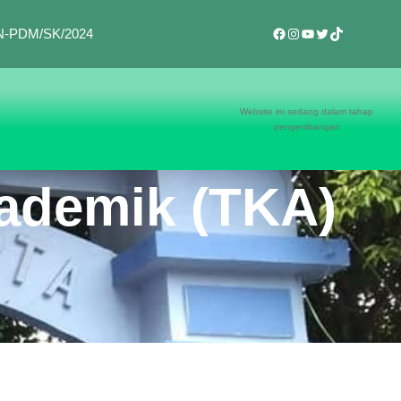
Facebook
Instagram
YouTube
Twitter
TikTok
BAN-PDM/SK/2024
Website ini sedang dalam tahap
pengembangan
ademik (TKA)