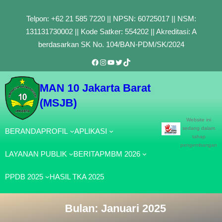
Lewati
Telpon: +62 21 585 7220 || NPSN: 60725017 || NSM:
ke
131131730002 || Kode Satker: 554202 || Akreditasi: A
konten
berdasarkan SK No. 104/BAN-PDM/SK/2024
Facebook
Instagram
YouTube
Twitter
TikTok
MAN 10 Jakarta Barat
(MSJB)
Website ini
sedang dalam
BERANDA
PROFIL
APLIKASI
tahap
pengembangan
LAYANAN PUBLIK
BERITA
PMBM 2026
PPDB 2025
HASIL TKA 2025
Bulan:
Januari 2025