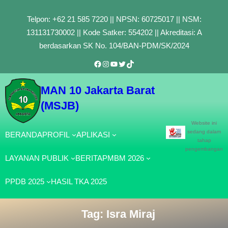
Lewati
Telpon: +62 21 585 7220 || NPSN: 60725017 || NSM:
ke
131131730002 || Kode Satker: 554202 || Akreditasi: A
konten
berdasarkan SK No. 104/BAN-PDM/SK/2024
Facebook
Instagram
YouTube
Twitter
TikTok
MAN 10 Jakarta Barat
(MSJB)
Website ini
sedang dalam
BERANDA
PROFIL
APLIKASI
tahap
pengembangan
LAYANAN PUBLIK
BERITA
PMBM 2026
PPDB 2025
HASIL TKA 2025
Tag:
Isra Miraj