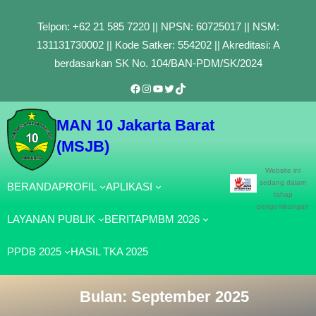
Lewati
Telpon: +62 21 585 7220 || NPSN: 60725017 || NSM:
ke
131131730002 || Kode Satker: 554202 || Akreditasi: A
konten
berdasarkan SK No. 104/BAN-PDM/SK/2024
Facebook
Instagram
YouTube
Twitter
TikTok
MAN 10 Jakarta Barat
(MSJB)
Website ini
sedang dalam
BERANDA
PROFIL
APLIKASI
tahap
pengembangan
LAYANAN PUBLIK
BERITA
PMBM 2026
PPDB 2025
HASIL TKA 2025
Bulan:
September 2025