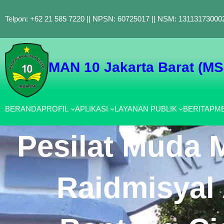
Lewati
Telpon: +62 21 585 7220 || NPSN: 60725017 || NSM: 131131730002
ke
konten
MAN 10 Jakarta Barat (M
BERANDA
PROFIL
APLIKASI
LAYANAN PUBLIK
BERITA
PMB
Pesilat Muda 
Raidmisyal 