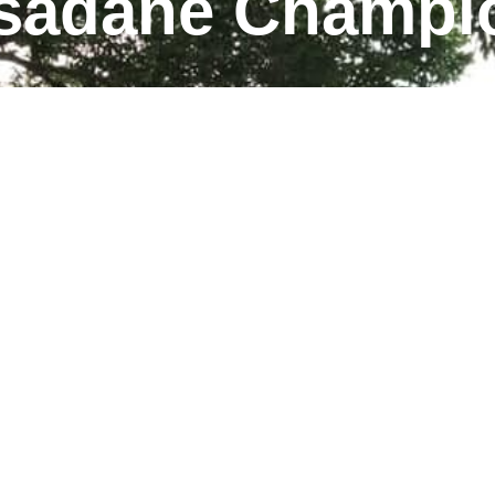
sadane Champi
Fauzah, M.IKom.
2026-04-27