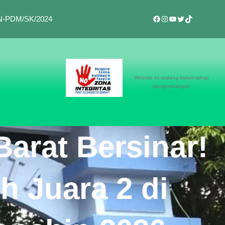
Facebook
Instagram
YouTube
Twitter
TikTok
BAN-PDM/SK/2024
Website ini sedang dalam tahap
pengembangan
arat Bersinar!
h Juara 2 di