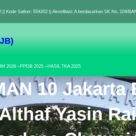
 || Kode Satker: 554202 || Akreditasi: A berdasarkan SK No. 104/
SJB)
M 2026
PPDB 2025
HASIL TKA 2025
MAN 10 Jakarta B
Althaf Yasin Rai