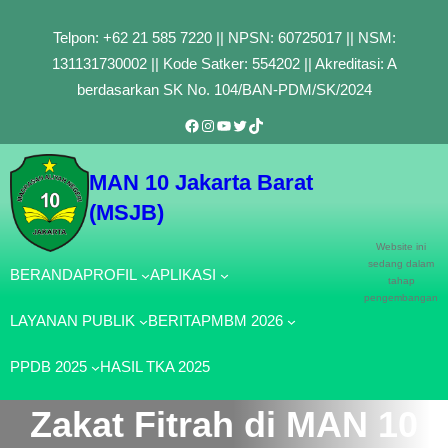
Lewati
Telpon: +62 21 585 7220 || NPSN: 60725017 || NSM:
ke
131131730002 || Kode Satker: 554202 || Akreditasi: A
konten
berdasarkan SK No. 104/BAN-PDM/SK/2024
Facebook
Instagram
YouTube
Twitter
TikTok
MAN 10 Jakarta Barat
(MSJB)
Website ini
sedang dalam
BERANDA
PROFIL
APLIKASI
tahap
pengembangan
LAYANAN PUBLIK
BERITA
PMBM 2026
PPDB 2025
HASIL TKA 2025
Zakat Fitrah di MAN 10