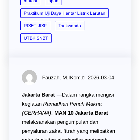
mutasi
ppdb
Praktikum Uji Daya Hantar Listrik Larutan
RISET JISF
Taekwondo
UTBK SNBT
Fauzah, M.IKom.
2026-03-04
Jakarta Barat
—Dalam rangka mengisi
kegiatan
Ramadhan Penuh Makna
(GERHANA)
,
MAN 10 Jakarta Barat
melaksanakan pengumpulan dan
penyaluran zakat fitrah yang melibatkan