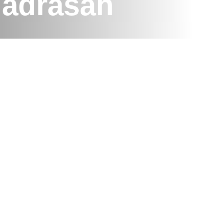
adrasah
esmi melantik pengurus Organisasi Siswa Intra
at di lapangan madrasah, Senin (20/10/2025).
 yang berintegritas, bertanggung jawab, dan