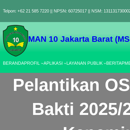
Lewati
Telpon: +62 21 585 7220 || NPSN: 60725017 || NSM: 131131730002
ke
konten
MAN 10 Jakarta Barat (M
BERANDA
PROFIL
APLIKASI
LAYANAN PUBLIK
BERITA
PMB
Pelantikan OS
Bakti 2025/