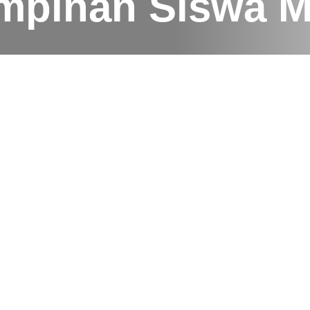
mpinan Siswa M
Fauzah, M.IKom.
2025-10-21
Jakarta (Humas MAN 10 Jakarta) — MAN 10 Jakarta Barat r
Sekolah (OSIS) masa bakti 2025/2026 dalam upacara khidm
Kegiatan ini menjadi simbol regenerasi kepemimpinan siswa
siap mengabdi untuk kemajuan madrasah.