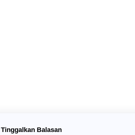
Pelantikan OSIS MAN 10 Jakarta Barat 2025/2026 menjad
kepemimpinan, tanggung jawab, dan kebersamaan di kalang
generasi muda yang inspiratif, inovatif, dan berakhlak mulia
Uncategorized
Tinggalkan Balasan