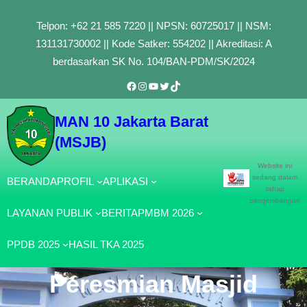
Lewati
Telpon: +62 21 585 7220 || NPSN: 60725017 || NSM:
ke
131131730002 || Kode Satker: 554202 || Akreditasi: A
konten
berdasarkan SK No. 104/BAN-PDM/SK/2024
Facebook
Instagram
YouTube
Twitter
TikTok
MAN 10 Jakarta Barat
(MSJB)
Website ini
sedang dalam
BERANDA
PROFIL
APLIKASI
tahap
pengembangan
LAYANAN PUBLIK
BERITA
PMBM 2026
PPDB 2025
HASIL TKA 2025
Peresmian Masjid