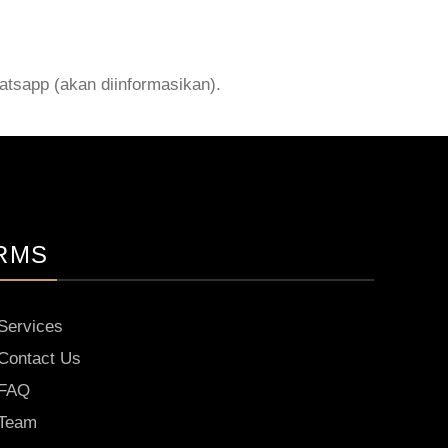
atsapp (akan diinformasikan).
RMS
Services
Contact Us
FAQ
Team