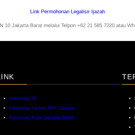
Link Permohonan Legalisir Ijazah
N 10 Jakarta Barat melalui Telpon +62 21 585 7220 atau Wh
LINK
TE
Kemenag RI
Kemenag Kanwil DKI Jakarta
Kemenag Kota Jakarta Barat