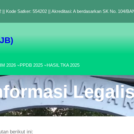
 || Kode Satker: 554202 || Akreditasi: A berdasarkan SK No. 104/
SJB)
M 2026
PPDB 2025
HASIL TKA 2025
nformasi Legalis
an berikut ini: